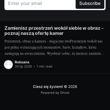
Enter your email
Subscribe
Zamienisz przestrzeń wokół siebie w obraz -
poznaj naszą ofertę kamer
Przestrzeń, obraz a kamera - magiczne trioPrzestrzeń wokół nas
jest pełna wzruszających momentów, barw, kształtów, które
zasługują na uwiecznienie. Wyobraź sobie, że możesz zamienić
otaczający cię świat w jednym migawki w piękny,
Roksana
niepowtarzalny obraz. Taką możliwość daje ci kamera.
30 lip 2026
•
1 min read
Fotografując, stwarzasz swoje unikalne interpretacje
rzeczywistości, uchwycone na zawsze w jednym
Ciesz się życiem!
© 2026
Powered by Ghost