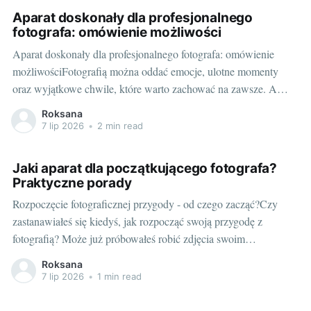
się potrzeba posiadania odpowiedniego sprzętu. Przed
Aparat doskonały dla profesjonalnego
fotografa: omówienie możliwości
Aparat doskonały dla profesjonalnego fotografa: omówienie
możliwościFotografią można oddać emocje, ulotne momenty
oraz wyjątkowe chwile, które warto zachować na zawsze. A
najlepszym narzędziem, które pozwoli to zrobić, jest aparat
Roksana
fotograficzny. Roztańczony światłocieniem – dlaczego warto
7 lip 2026
•
2 min read
wykorzystać profesjonalny aparat fotograficznyNie jest
tajemnicą, że jakość zdjęć zależy od wielu czynników, takich jak
Jaki aparat dla początkującego fotografa?
oświetlenie,
Praktyczne porady
Rozpoczęcie fotograficznej przygody - od czego zacząć?Czy
zastanawiałeś się kiedyś, jak rozpocząć swoją przygodę z
fotografią? Może już próbowałeś robić zdjęcia swoim
smartfonem, ale czujesz, że to nie wystarczy? Jeśli tak,
Roksana
prawdopodobnie nadszedł czas, aby poszukać pierwszego
7 lip 2026
•
1 min read
prawdziwego aparatu. Na początku może to wydawać się
skomplikowane, ale nie martw