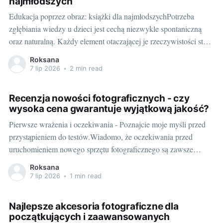
najmłodszych
Edukacja poprzez obraz: książki dla najmłodszychPotrzeba
zgłębiania wiedzy u dzieci jest cechą niezwykle spontaniczną
oraz naturalną. Każdy element otaczającej je rzeczywistości staje
się swoisto oknem na świat pełen tajemnic do odkrycia. Jednym
Roksana
ze skutecznych narzędzi stymulujących procesy edukacyjne u
7 lip 2026
•
2 min read
najmłodszych są książki, a szczególnie te, które opierają swoją
formę na
Recenzja nowości fotograficznych - czy
wysoka cena gwarantuje wyjątkową jakość?
Pierwsze wrażenia i oczekiwania - Poznajcie moje myśli przed
przystąpieniem do testów.Wiadomo, że oczekiwania przed
uruchomieniem nowego sprzętu fotograficznego są zawsze
wielkie, zwłaszcza gdy jest to produkt tak uznanej marki jak
Roksana
Sony. Jednak czy cena za nowego sony a7r v w końcu
7 lip 2026
•
1 min read
odpowiada jego możliwościom? Czy wysoka sony a7r
Najlepsze akcesoria fotograficzne dla
początkujących i zaawansowanych