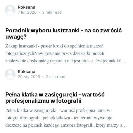
zastanawialiście się kiedyś, czy naszą duchowość możemy nosić
Roksana
na nadgarstku? Odpowiedź jest tak prosta, jak zaskakująca:
7 lut 2026
•
2 min read
możemy! Dzięki takim drobnym dodatkom jak bransoletki
różańcowe, nasza duchowość może być
Poradnik wyboru lustrzanki - na co zwrócić
uwagę?
Zakup lustrzanki - proste kroki do spełnienia marzeń
fotograficznychNawigowanie przez dziesiątki modeli i
znalezienie doskonałego aparatu nie jest proste. Jest jednak kilka
prostych kroków, które mogą pomóc Ci w wyborze, czy na
Roksana
pewno warto zainteresować się lustrzanką, a może lepiej będzie
29 sty 2026
•
2 min read
wybrać model bezlusterkowy jak sony a7 iii. Na starcie
Pełna klatka w zasięgu ręki - wartość
profesjonalizmu w fotografii
Pełna klatka w zasięgu ręki - wartość profesjonalizmu w
fotografiiFotografia pełnoklatkowa - ten termin wywołuje
dreszcze na plecach każdego amatora fotografii, który marzy o
tworzeniu profesjonalnych obrazów. Przyjęło się uważać, że