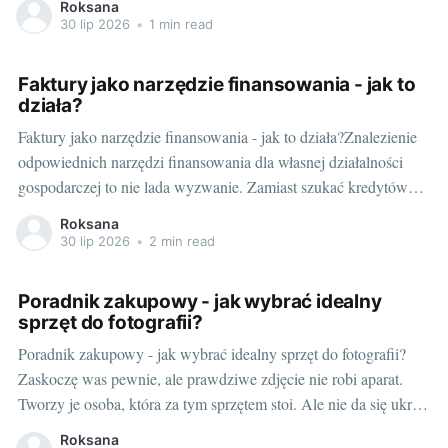
Roksana
wystarczające, ale każdy kto choć raz miał do czynienia z
30 lip 2026
•
1 min read
dobrym sprzętem fotograficznym, wie że różnica jest
Faktury jako narzędzie finansowania - jak to
działa?
Faktury jako narzędzie finansowania - jak to działa?Znalezienie
odpowiednich narzędzi finansowania dla własnej działalności
gospodarczej to nie lada wyzwanie. Zamiast szukać kredytów
czy pożyczek, coraz częściej przedsiębiorcy szukają
Roksana
alternatywnych rozwiązań. Jednym z nich jest sposób, który
30 lip 2026
•
2 min read
pozwala na otrzymanie gotówki z faktury w 24h. "Zagadnienia
finansowania – pierwsze kroki w
Poradnik zakupowy - jak wybrać idealny
sprzęt do fotografii?
Poradnik zakupowy - jak wybrać idealny sprzęt do fotografii?
Zaskoczę was pewnie, ale prawdziwe zdjęcie nie robi aparat.
Tworzy je osoba, która za tym sprzętem stoi. Ale nie da się ukryć,
że odpowiedni sprzęt to podstawa. To tak, jak z gotowaniem.
Roksana