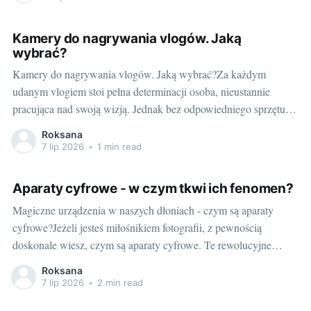
tak skomplikowane. Od tamtego momentu, mój świat zmienił
Kamery do nagrywania vlogów. Jaką
wybrać?
Kamery do nagrywania vlogów. Jaką wybrać?Za każdym
udanym vlogiem stoi pełna determinacji osoba, nieustannie
pracująca nad swoją wizją. Jednak bez odpowiedniego sprzętu,
nawet najbardziej ekscytujące pomysły mogą nie wyglądać tak,
Roksana
jak byśmy tego chcieli. Jak wiemy, kluczowy jest dobry aparat,
7 lip 2026
•
1 min read
ale jaką kamerę wybrać do nagrywania vlogów? Odpowiedź na
Aparaty cyfrowe - w czym tkwi ich fenomen?
Magiczne urządzenia w naszych dłoniach - czym są aparaty
cyfrowe?Jeżeli jesteś miłośnikiem fotografii, z pewnością
doskonale wiesz, czym są aparaty cyfrowe. Te rewolucyjne
urządzenia, które na trwałe zmieniły krajobraz fotograficzny,
Roksana
pozwalają na natychmiastowe przetwarzanie i wyświetlanie
7 lip 2026
•
2 min read
naszych zdjęć. Niektóre z nich, jak chociażby nikon z5 cena,