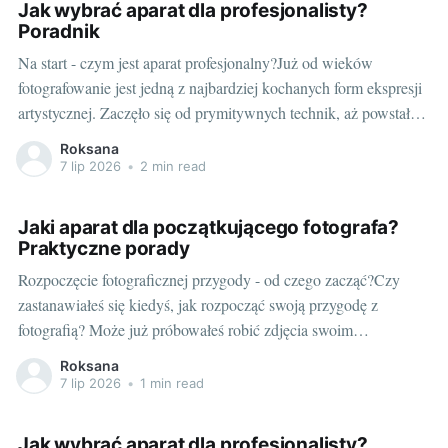
Jak wybrać aparat dla profesjonalisty?
Poradnik
Na start - czym jest aparat profesjonalny?Już od wieków
fotografowanie jest jedną z najbardziej kochanych form ekspresji
artystycznej. Zaczęło się od prymitywnych technik, aż powstała
technologia cyfrowa, która umożliwiła wszystkim łatwe
Roksana
uwiecznianie ulotnych momentów. Jednocześnie w świecie
7 lip 2026
•
2 min read
profesjonalnych fotografów, sprzęt powinien być nie tylko
nowoczesny, ale również niezawodny i
Jaki aparat dla początkującego fotografa?
Praktyczne porady
Rozpoczęcie fotograficznej przygody - od czego zacząć?Czy
zastanawiałeś się kiedyś, jak rozpocząć swoją przygodę z
fotografią? Może już próbowałeś robić zdjęcia swoim
smartfonem, ale czujesz, że to nie wystarczy? Jeśli tak,
Roksana
prawdopodobnie nadszedł czas, aby poszukać pierwszego
7 lip 2026
•
1 min read
prawdziwego aparatu. Na początku może to wydawać się
skomplikowane, ale nie martw
Jak wybrać aparat dla profesjonalisty?