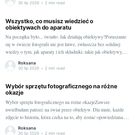
Możemy stworzyć wspaniały obiad za pomocą najprostszych
30 lip 2026
•
2 min read
garnków, ale
Wszystko, co musisz wiedzieć o
obiektywach do aparatu
Na początku było... światło: Jak działają obiektywy?Poruszanie
się w świecie fotografii nie jest łatwe, zwłaszcza bez solidnej
wiedzy o tym, jak aparaty i ich składniki, takie jak obiektywy,
działają. Pojęcie to może wydawać się skomplikowane, ale
Roksana
zasadniczo obiektywy działają na zasadzie manipulowania
30 lip 2026
•
2 min read
światłem. Przechodząc przez różne soczewki, światło ujawnia
Wybór sprzętu fotograficznego na różne
okazje
Wybór sprzętu fotograficznego na różne okazjeZawsze
uwielbiałam patrzeć na świat przez obiektyw. Dla mnie, każde
zdjęcie to historia, która czeka na to, aby zostać opowiedziana.
Pamiętam ten moment, gdy stałam z moim pierwszym aparatem -
Roksana
małym, niewielkim urządzeniem, które wydawało się wówczas
30 lip 2026
•
2 min read