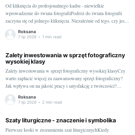
Od kliknięcia do profesjonalnego kadru - niewielkie
wprowadzenie do świata fotografiiPodróż do świata fotografii
zaczyna się od jednego kliknięcia. Niezależnie od tego, czy jesteś
początkującym miłośnikiem zdjęć dokumentującym rodzinne
Roksana
wydarzenia, czy aspirującym pro, który marzy o zrobieniu
7 lip 2026
•
1 min read
kariery w fotografii, najważniejszym narzędziem w twoim
zestawie jest zawsze aparat… i dobór
Zalety inwestowania w sprzęt fotograficzny
wysokiej klasy
Zalety inwestowania w sprzęt fotograficzny wysokiej klasyCzy
warto zapłacić więcej za zaawansowany sprzęt fotograficzny?
Jak wpływa on na jakość pracy i satysfakcję z twórczości?
Przekonajmy się, korzystając z mojego doświadczenia w
Roksana
fotografii. Na początku mojej przygody z fotografią...Jak
7 lip 2026
•
2 min read
większość osób zaczynających swoją przygodę z fotografią,
zaczęłam od sprzętu budżetowego.
Szaty liturgiczne - znaczenie i symbolika
Pierwsze kroki w zrozumieniu szat liturgicznychKiedy