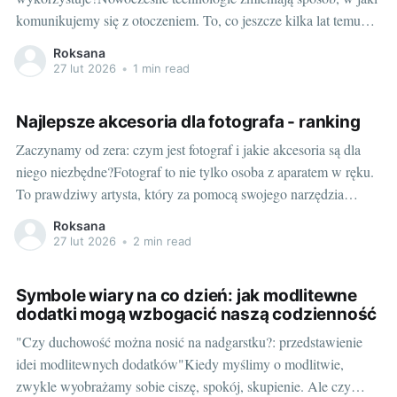
komunikujemy się z otoczeniem. To, co jeszcze kilka lat temu
wydawało się być niemożliwe, dzisiaj stało się standardem -
Roksana
dynamicznie rozwijającym się środowiskiem, w którym każda
27 lut 2026
•
1 min read
firma może odnaleźć przestrzeń na swoje działania. W dobie
cyfryzacji
Najlepsze akcesoria dla fotografa - ranking
Zaczynamy od zera: czym jest fotograf i jakie akcesoria są dla
niego niezbędne?Fotograf to nie tylko osoba z aparatem w ręku.
To prawdziwy artysta, który za pomocą swojego narzędzia
potrafi uwiecznić momenty, które zwykłym śmiertelnikom
Roksana
mogłyby umknąć. Ale nawet najbardziej utalentowany fotograf
27 lut 2026
•
2 min read
potrzebuje odpowiedniego sprzętu, aby piękno tego świata
Symbole wiary na co dzień: jak modlitewne
dodatki mogą wzbogacić naszą codzienność
"Czy duchowość można nosić na nadgarstku?: przedstawienie
idei modlitewnych dodatków"Kiedy myślimy o modlitwie,
zwykle wyobrażamy sobie ciszę, spokój, skupienie. Ale czy