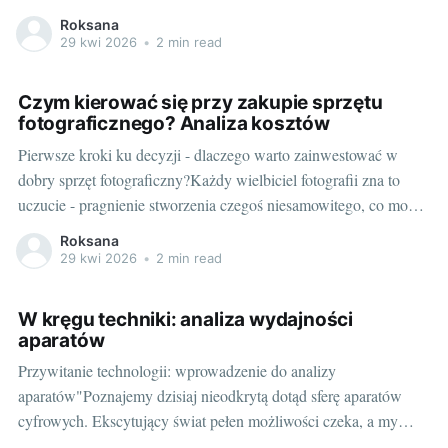
profesjonalnym sprzętem. To jednak nie było takie proste. Wybór
Roksana
odpowiedniego aparatu to wyzwanie, które może przyprawić o
29 kwi 2026
•
2 min read
zawrót głowy. Dlatego postanowiłam podzielić
Czym kierować się przy zakupie sprzętu
fotograficznego? Analiza kosztów
Pierwsze kroki ku decyzji - dlaczego warto zainwestować w
dobry sprzęt fotograficzny?Każdy wielbiciel fotografii zna to
uczucie - pragnienie stworzenia czegoś niesamowitego, co może
olśnić swoją braku zwykłości. Wielu z nas zaczyna swoją drogę
Roksana
od prostych, kompaktowych aparatów. Z czasem jednak
29 kwi 2026
•
2 min read
zaczynamy doceniać zalety profesjonalnego sprzętu
fotograficznego. Ale jakimi
W kręgu techniki: analiza wydajności
aparatów
Przywitanie technologii: wprowadzenie do analizy
aparatów"Poznajemy dzisiaj nieodkrytą dotąd sferę aparatów
cyfrowych. Ekscytujący świat pełen możliwości czeka, a my
zanurzamy się bezpośrednio w technologiczną głębie, badając