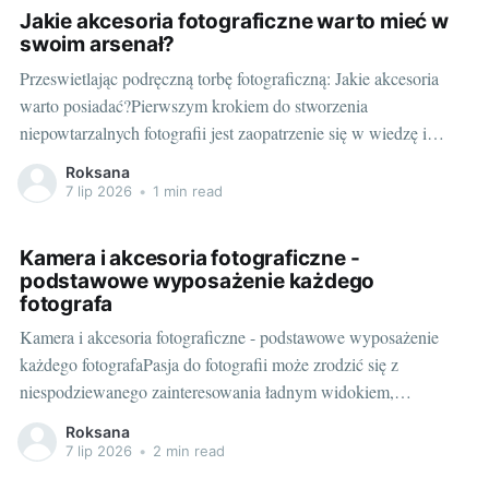
potrafią oczarować swoją
Jakie akcesoria fotograficzne warto mieć w
swoim arsenał?
Przeswietlając podręczną torbę fotograficzną: Jakie akcesoria
warto posiadać?Pierwszym krokiem do stworzenia
niepowtarzalnych fotografii jest zaopatrzenie się w wiedzę i
wyposażenie - poczynając od samego aparatu. Świetnym
Roksana
wyborem dla początkujących i zaawansowanych fotografów jest
7 lip 2026
•
1 min read
canon eos r7. To jednak dopiero początek, bo w torbie każdego
fotografa powinny znaleźć się również
Kamera i akcesoria fotograficzne -
podstawowe wyposażenie każdego
fotografa
Kamera i akcesoria fotograficzne - podstawowe wyposażenie
każdego fotografaPasja do fotografii może zrodzić się z
niespodziewanego zainteresowania ładnym widokiem,
niezwykłym kształtem chmur, czy wzruszającą sceną rodzajową.
Roksana
Ale z czasem, gdy zaczyna się dostrzegać więcej detali i kiedy
7 lip 2026
•
2 min read
zaczyna odczuwać chęć uchwycenia tych szczegółów, pojawia