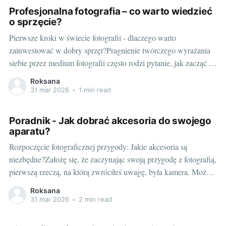
wyposażenia kościoła i bliższe przyjrzenie się
Profesjonalna fotografia – co warto wiedzieć
o sprzęcie?
Pierwsze kroki w świecie fotografii - dlaczego warto
zainwestować w dobry sprzęt?Pragnienie twórczego wyrażania
siebie przez medium fotografii często rodzi pytanie, jak zacząć tę
przygodę? Początki mogą być trudne, a dobre zdjęcie wymaga
Roksana
nie tylko kreatywności, ale także odpowiedniego sprzętu.
31 mar 2026
•
1 min read
Zainwestowanie w dobry aparat fotograficzny, to pierwszy krok
do
Poradnik - Jak dobrać akcesoria do swojego
aparatu?
Rozpoczęcie fotograficznej przygody: Jakie akcesoria są
niezbędne?Założę się, że zaczynając swoją przygodę z fotografią,
pierwszą rzeczą, na którą zwróciłeś uwagę, była kamera. Może
zdecydowałeś się na nikon z5 cena, który jest fantastycznym
Roksana
wyborem dla początkujących i zaawansowanych fotografów.
31 mar 2026
•
2 min read
Jednak aparat to nie wszystko. Właściwe akcesoria są równie
ważne jeśli