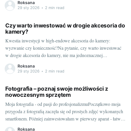
Roksana
pełna klatka to "święty Graal" fotografii, coś, co niesie ze sobą
29 sty 2026
•
2 min read
prawdziwy profesjonalizm. Czy tak jest w istocie? Wybierzmy
Czy warto inwestować w drogie akcesoria do
kamery?
Kwestia inwestycji w high-endowe akcesoria do kamery:
wyzwanie czy konieczność?Na pytanie, czy warto inwestować
w drogie akcesoria do kamery, nie ma jednoznacznej
odpowiedzi. Wszystko zależy od naszych potrzeb, oczekiwań, a
Roksana
nieraz również od obszaru, w jakim działamy oraz od tego, jakie
29 sty 2026
•
2 min read
wykorzystujemy sprzęty. Weźmy na przykład takie urządzenie,
jak
Fotografia – poznaj swoje możliwości z
nowoczesnym sprzętem
Moja fotografia - od pasji do profesjonalizmuPoczątkowo moja
przygoda z fotografią zaczęła się od prostych zdjęć wykonanych
smartfonem. Później zainwestowałam w pierwszy aparat - łatwy
do obsługi i zupełnie wystarczający dla początkującego amatora.
Roksana