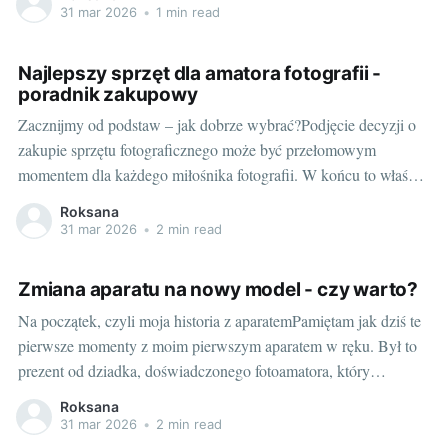
aparat, jaki jest nasz budżet oraz jakie są nasze oczekiwania co
31 mar 2026
•
1 min read
do jakości zdjęć. Poznajmy więc niezbędne elementy zestawu,
Najlepszy sprzęt dla amatora fotografii -
poradnik zakupowy
Zacznijmy od podstaw – jak dobrze wybrać?Podjęcie decyzji o
zakupie sprzętu fotograficznego może być przełomowym
momentem dla każdego miłośnika fotografii. W końcu to właśnie
na jego podstawie powstają nasze dzieła. Czy to będą
Roksana
naturalistyczne pejzaże, wnikliwe portrety, czy dynamiczne
31 mar 2026
•
2 min read
zdjęcia sportowe - to wszystko zależy od sprzętu, który
wybierzemy. Dlatego
Zmiana aparatu na nowy model - czy warto?
Na początek, czyli moja historia z aparatemPamiętam jak dziś te
pierwsze momenty z moim pierwszym aparatem w ręku. Był to
prezent od dziadka, doświadczonego fotoamatora, który
zdecydował, że przekaże mi swoją pasję. Ten aparat, choć
Roksana
mechaniczny i bez żadnych dodatkowych bajerów, pozwolił mi
31 mar 2026
•
2 min read
odkryć magiczny świat fotografii. Jednak z czasem,