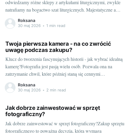
odwiedzamy różne sklepy z artykułami liturgicznymi, zwykle
natrafiamy na bogactwo szat liturgicznych. Majestatyczne a
zarazem skromne, przykuwają wzrok i budzą szacunek. Szaty
Roksana
liturgiczne to jeden z kluczowych elementów jakiekolwiek
30 maj 2026
•
1 min read
liturgii, a ich historia sięga czasów starożytnych. Mogą się różnić
pod względem wielkości, koloru, materiału,
Twoja pierwsza kamera - na co zwrócić
uwagę podczas zakupu?
Klucz do tworzenia fascynujących historii - jak wybrać idealną
kamerę?Fotografia jest pasją wielu osób. Pozwala ona na
zatrzymanie chwil, które później staną się cennymi
wspomnieniami. Na rynku dostępnych jest wiele różnych modeli
Roksana
kamer, co może utrudnić wybór odpowiedniego sprzętu,
30 maj 2026
•
2 min read
szczególnie dla osób, które dopiero zaczynają swoją przygodę z
fotografią.
Jak dobrze zainwestować w sprzęt
fotograficzny?
Jak dobrze zainwestować w sprzęt fotograficzny?Zakup sprzętu
fotograficznego to poważna decyzja, która wymaga