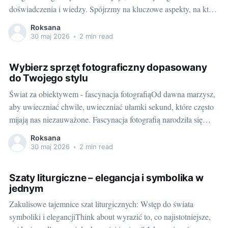
doświadczenia i wiedzy. Spójrzmy na kluczowe aspekty, na które
trzeba zwrócić uwagę, aby dobrze ulokować swoje środki.
Roksana
Pamiętajmy, że cenne wskazówki można znaleźć zarówno dla
30 maj 2026
•
2 min read
początkujących, jak i doświadczonych fotografów. Przesiewając
oferty: jak rozpocząć poszukiwania?Wejście
Wybierz sprzęt fotograficzny dopasowany
do Twojego stylu
Świat za obiektywem - fascynacja fotografiąOd dawna marzysz,
aby uwieczniać chwile, uwieczniać ułamki sekund, które często
mijają nas niezauważone. Fascynacja fotografią narodziła się
nagle, ale potężnie. Z biegiem czasu rozbudzane zamiłowanie do
Roksana
patrzenia na świat przez obiektyw zaczęło przeradzać się w
30 maj 2026
•
2 min read
potrzebę posiadania własnego sprzętu, który pozwoli Ci na
realizację
Szaty liturgiczne – elegancja i symbolika w
jednym
Zakulisowe tajemnice szat liturgicznych: Wstęp do świata
symboliki i elegancjiThink about wyrazić to, co najistotniejsze,