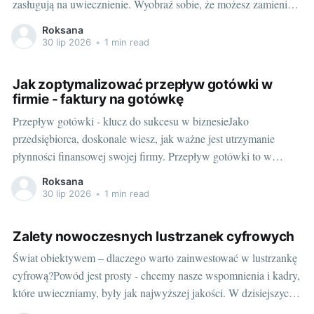
zasługują na uwiecznienie. Wyobraź sobie, że możesz zamienić
otaczający cię świat w jednym migawki w piękny,
Roksana
niepowtarzalny obraz. Taką możliwość daje ci kamera.
30 lip 2026
•
1 min read
Fotografując, stwarzasz swoje unikalne interpretacje
rzeczywistości, uchwycone na zawsze w jednym
Jak zoptymalizować przepływ gotówki w
firmie - faktury na gotówkę
Przepływ gotówki - klucz do sukcesu w biznesieJako
przedsiębiorca, doskonale wiesz, jak ważne jest utrzymanie
płynności finansowej swojej firmy. Przepływ gotówki to w
biznesie jedna z najważniejszych spraw, w których optymalizację
Roksana
warto inwestować. Odpowiednio dobrana strategia może
30 lip 2026
•
1 min read
sprzyjać zarówno rozwojowi, jak i stabilności ekonomicznej
Twojej firmy. Często jednak zdarza się
Zalety nowoczesnych lustrzanek cyfrowych
Świat obiektywem – dlaczego warto zainwestować w lustrzankę
cyfrową?Powód jest prosty - chcemy nasze wspomnienia i kadry,
które uwieczniamy, były jak najwyższej jakości. W dzisiejszych
czasach smartfony z potężnymi aparatami zdają się być