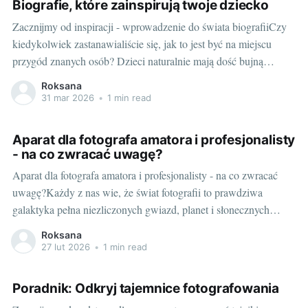
Biografie, które zainspirują twoje dziecko
Zacznijmy od inspiracji - wprowadzenie do świata biografiiCzy
kiedykolwiek zastanawialiście się, jak to jest być na miejscu
przygód znanych osób? Dzieci naturalnie mają dość bujną
wyobraźnię i często cudownie się zdarza, że uciekają w świat
Roksana
marzeń, stając się bohaterami wielu fascynujących historii.
31 mar 2026
•
1 min read
Jednym z doskonałych sposobów na pobudzenie ich
kreatywności
Aparat dla fotografa amatora i profesjonalisty
- na co zwracać uwagę?
Aparat dla fotografa amatora i profesjonalisty - na co zwracać
uwagę?Każdy z nas wie, że świat fotografii to prawdziwa
galaktyka pełna niezliczonych gwiazd, planet i słonecznych
systemów. Czym jest gwiazda, jeśli nie aparat, który
Roksana
wykorzystujemy? Wszyscy pragniemy sprzętu, który spełni
27 lut 2026
•
1 min read
nasze oczekiwania, pozwoli wyrazić nasze pasje i pomoże
uwiecznić
Poradnik: Odkryj tajemnice fotografowania