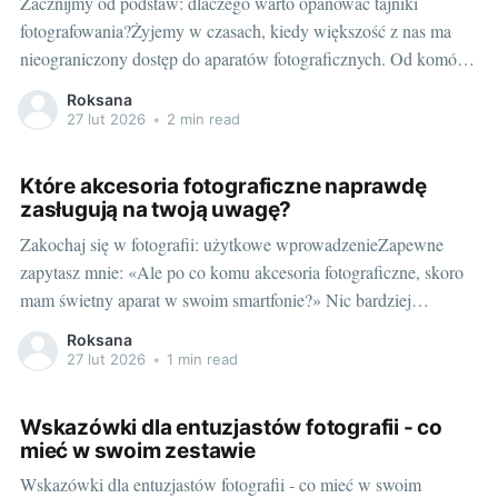
Zacznijmy od podstaw: dlaczego warto opanować tajniki
fotografowania?Żyjemy w czasach, kiedy większość z nas ma
nieograniczony dostęp do aparatów fotograficznych. Od komórki
w kieszeni, po profesjonalne lustrzanki - każdy ma możliwość
Roksana
uwieczniania ulotnych momentów. Ale czy aby na pewno
27 lut 2026
•
2 min read
potrafimy to robić poprawnie? Czy nasze zdjęcia oddają to, co
Które akcesoria fotograficzne naprawdę
zasługują na twoją uwagę?
Zakochaj się w fotografii: użytkowe wprowadzenieZapewne
zapytasz mnie: «Ale po co komu akcesoria fotograficzne, skoro
mam świetny aparat w swoim smartfonie?» Nic bardziej
mylnego! Nie oszukujmy się, fotografia to nie tylko kwestia
Roksana
technologii, ale też umiejętności i pasji. A aparaty fotograficzne,
27 lut 2026
•
1 min read
zwłaszcza te bardziej zaawansowane, wymagają odpowiedniego
wyposażenia. Zatem zanim
Wskazówki dla entuzjastów fotografii - co
mieć w swoim zestawie
Wskazówki dla entuzjastów fotografii - co mieć w swoim