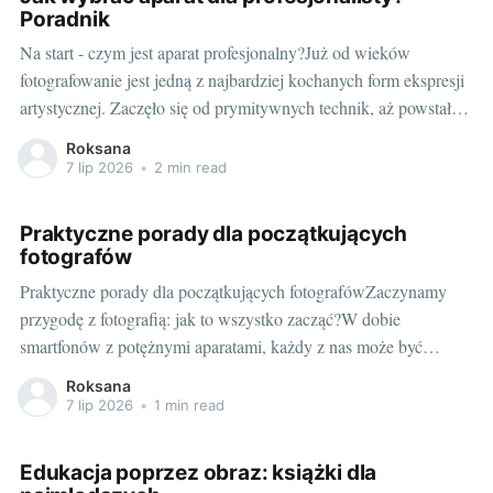
Poradnik
Na start - czym jest aparat profesjonalny?Już od wieków
fotografowanie jest jedną z najbardziej kochanych form ekspresji
artystycznej. Zaczęło się od prymitywnych technik, aż powstała
technologia cyfrowa, która umożliwiła wszystkim łatwe
Roksana
uwiecznianie ulotnych momentów. Jednocześnie w świecie
7 lip 2026
•
2 min read
profesjonalnych fotografów, sprzęt powinien być nie tylko
nowoczesny, ale również niezawodny i
Praktyczne porady dla początkujących
fotografów
Praktyczne porady dla początkujących fotografówZaczynamy
przygodę z fotografią: jak to wszystko zacząć?W dobie
smartfonów z potężnymi aparatami, każdy z nas może być
fotografem i szybko udostępnić swoje zdjęcia na social media.
Roksana
Ale dla tych z was, którzy chcą pójść o krok dalej i poczuć
7 lip 2026
•
1 min read
prawdziwe emocje związane z robieniem
Edukacja poprzez obraz: książki dla