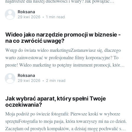
najdroższe dla naszej duchowości i wiary? Jak powiązać
elegancję z głębokim znaczeniem i symboliką? Odpowiedzią są
Roksana
szaty liturgiczne - nieodzowny element każdej ceremonii
29 kwi 2026
•
1 min read
religijnej, który przemawia do zmysłów, ale i serca każdego
uczestnika. Kolorowe znaki
Wideo jako narzędzie promocji w biznesie -
na co zwrócić uwagę?
Wstęp do świata wideo marketinguZastanawiasz się, dlaczego
warto zainwestować w profesjonalne filmy korporacyjne? To
proste! Wideo marketing to potężny instrument promocji, który z
roku na rok zdobywa coraz większe uznanie wśród firm. Czym
Roksana
jest wideo marketing?Jest to forma promocji, która wykorzystuje
29 kwi 2026
•
2 min read
materiały wideo do kształtowania wizerunku marki, zwiększania
świadomości
Jak wybrać aparat, który spełni Twoje
oczekiwania?
Moja podróż po świecie fotografii: Pierwsze kroki w wyborze
sprzętuFotografia to moja pasja, która towarzyszy mi na co dzień.
Zaczęłam od prostych kompaktów, a dzisiaj mogę pochwalić się