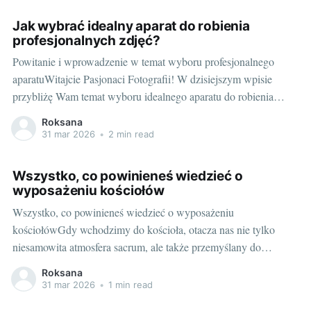
Jak wybrać idealny aparat do robienia
profesjonalnych zdjęć?
Powitanie i wprowadzenie w temat wyboru profesjonalnego
aparatuWitajcie Pasjonaci Fotografii! W dzisiejszym wpisie
przybliżę Wam temat wyboru idealnego aparatu do robienia
profesjonalnych zdjęć. Wiem, że dla wielu z Was to może być
Roksana
niełatwa decyzja. W końcu na rynku dostępne są setki różnych
31 mar 2026
•
2 min read
modeli, od kompaktowych “point and shoot” do
zaawansowanych
Wszystko, co powinieneś wiedzieć o
wyposażeniu kościołów
Wszystko, co powinieneś wiedzieć o wyposażeniu
kościołówGdy wchodzimy do kościoła, otacza nas nie tylko
niesamowita atmosfera sacrum, ale także przemyślany do
najdrobniejszych szczegółów wystrój i wyposażenie. Chociaż
Roksana
często nie zwracamy na to uwagi, każdy element ma swoje
31 mar 2026
•
1 min read
miejsce i znaczenie. Czas na odczarowanie tajemnicy