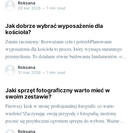
Roksana
wydajność i skuteczność różnych modeli. Wszak światło,
29 kwi 2026
•
1 min read
zwinność i precyzja obrazu są kluczowe dla każdego miłośnika
fotografii. W sferze obiektywu: szczegółowe badanie wydajności
Jak dobrze wybrać wyposażenie dla
kościoła?
Zanim zaczniemy: Rozważanie celu i potrzebPlanowanie
wyposażenia dla kościoła to proces, który wymaga starannego
przemyślenia. To działanie równe budowaniu fundamentów, od
których zależeć będzie dalsza przestrzeń sakralna. Narzędzia,
Roksana
które wybierzesz muszą spełniać nie tylko zadania praktyczne,
31 mar 2026
•
1 min read
ale przede wszystkim mają służyć do podkreślenia uroczystości i
świętości kazdej liturgii. Dobrze dobrane
Jaki sprzęt fotograficzny warto mieć w
swoim zestawie?
Pierwszy krok w stronę profesjonalnej fotografii: co warto
wiedzieć?Zaczynając swoją przygodę z fotografią, możemy
poczuć się przytłoczeni ogromem sprzętu do wyboru. Ważne
jest, abyśmy wiedzieli, do czego będziemy wykorzystywać nasz
Roksana