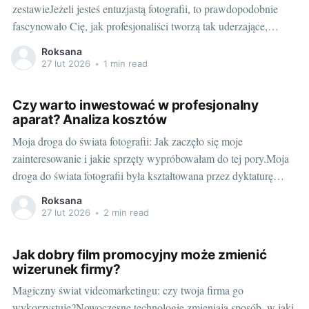
zestawieJeżeli jesteś entuzjastą fotografii, to prawdopodobnie
fascynowało Cię, jak profesjonaliści tworzą tak uderzające,
dynamika obrazy. Masz chęć pójść ich śladem, zdobyć
Roksana
umiejętności i wyposażenie, które pomoże Ci uwiecznić ważne
27 lut 2026
•
1 min read
chwile. Aby Ci to ułatwić, przygotowaliśmy przewodnik, który
pomoże Ci stworzyć własny
Czy warto inwestować w profesjonalny
aparat? Analiza kosztów
Moja droga do świata fotografii: Jak zaczęło się moje
zainteresowanie i jakie sprzęty wypróbowałam do tej pory.Moja
droga do świata fotografii była kształtowana przez dyktaturę
mojej niewyczerpanej ciekawości i jednocześnie potrzeby
Roksana
dokumentowania świata. Pierwsze próby były skromne,
27 lut 2026
•
2 min read
zaczynałam od prostej cyfrowki, która dziękując swojej niskiej
rozdzielczości pozwalała mi zamknąć
Jak dobry film promocyjny może zmienić
wizerunek firmy?
Magiczny świat videomarketingu: czy twoja firma go
wykorzystuje?Nowoczesne technologie zmieniają sposób, w jaki