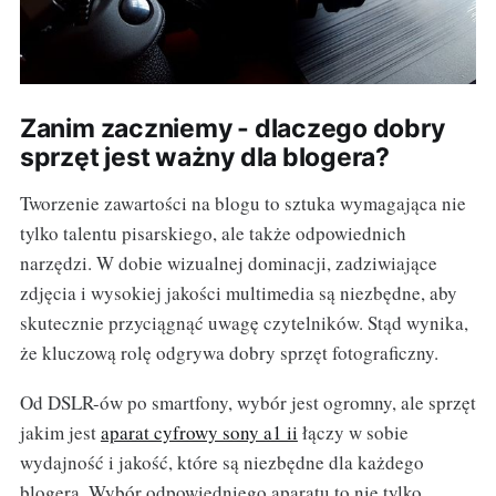
Zanim zaczniemy - dlaczego dobry
sprzęt jest ważny dla blogera?
Tworzenie zawartości na blogu to sztuka wymagająca nie
tylko talentu pisarskiego, ale także odpowiednich
narzędzi. W dobie wizualnej dominacji, zadziwiające
zdjęcia i wysokiej jakości multimedia są niezbędne, aby
skutecznie przyciągnąć uwagę czytelników. Stąd wynika,
że kluczową rolę odgrywa dobry sprzęt fotograficzny.
Od DSLR-ów po smartfony, wybór jest ogromny, ale sprzęt
jakim jest
aparat cyfrowy sony a1 ii
łączy w sobie
wydajność i jakość, które są niezbędne dla każdego
blogera. Wybór odpowiedniego aparatu to nie tylko