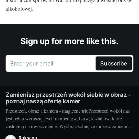
historia zainspirowała Was do rozpoczęcia własnej odysei
alkoholowej.
Sign up for more like this.
Enter your email
Subscribe
Zamienisz przestrzeń wokół siebie w obraz -
poznaj naszą ofertę kamer
Przestrzeń, obraz a kamera - magiczne trioPrzestrzeń wokół nas
jest pełna wzruszających momentów, barw, kształtów, które
zasługują na uwiecznienie. Wyobraź sobie, że możesz zamienić
otaczający cię świat w jednym migawki w piękny,
Roksana