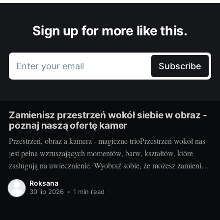
Sign up for more like this.
Enter your email
Subscribe
Zamienisz przestrzeń wokół siebie w obraz -
poznaj naszą ofertę kamer
Przestrzeń, obraz a kamera - magiczne trioPrzestrzeń wokół nas
jest pełna wzruszających momentów, barw, kształtów, które
zasługują na uwiecznienie. Wyobraź sobie, że możesz zamienić
otaczający cię świat w jednym migawki w piękny,
Roksana
niepowtarzalny obraz. Taką możliwość daje ci kamera.
30 lip 2026
•
1 min read
Fotografując, stwarzasz swoje unikalne interpretacje
rzeczywistości, uchwycone na zawsze w jednym