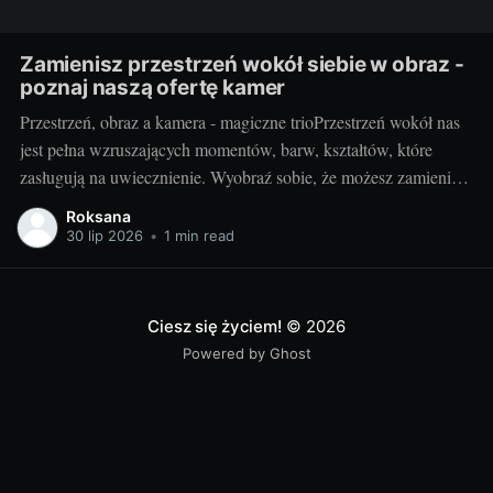
Zamienisz przestrzeń wokół siebie w obraz -
poznaj naszą ofertę kamer
Przestrzeń, obraz a kamera - magiczne trioPrzestrzeń wokół nas
jest pełna wzruszających momentów, barw, kształtów, które
zasługują na uwiecznienie. Wyobraź sobie, że możesz zamienić
otaczający cię świat w jednym migawki w piękny,
Roksana
niepowtarzalny obraz. Taką możliwość daje ci kamera.
30 lip 2026
•
1 min read
Fotografując, stwarzasz swoje unikalne interpretacje
rzeczywistości, uchwycone na zawsze w jednym
Ciesz się życiem!
© 2026
Powered by Ghost