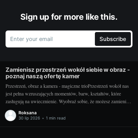
Sign up for more like this.
Enter your email
Subscribe
Zamienisz przestrzeń wokół siebie w obraz -
poznaj naszą ofertę kamer
Przestrzeń, obraz a kamera - magiczne trioPrzestrzeń wokół nas
jest pełna wzruszających momentów, barw, kształtów, które
zasługują na uwiecznienie. Wyobraź sobie, że możesz zamienić
otaczający cię świat w jednym migawki w piękny,
Roksana
niepowtarzalny obraz. Taką możliwość daje ci kamera.
30 lip 2026
•
1 min read
Fotografując, stwarzasz swoje unikalne interpretacje
rzeczywistości, uchwycone na zawsze w jednym