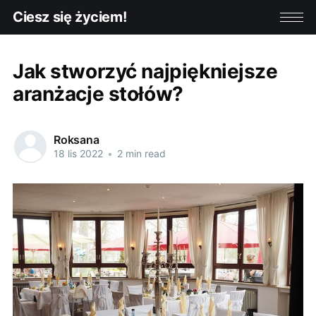
Ciesz się życiem!
Jak stworzyć najpiękniejsze
aranżacje stołów?
Roksana
18 lis 2022
•
2 min read