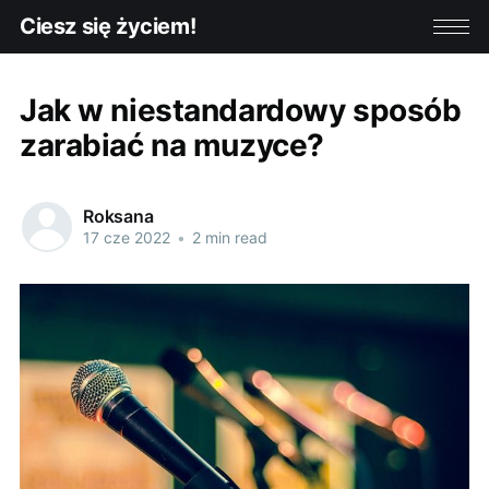
Ciesz się życiem!
Jak w niestandardowy sposób
zarabiać na muzyce?
Roksana
17 cze 2022
•
2 min read