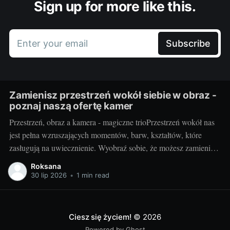
Sign up for more like this.
Enter your email
Subscribe
Zamienisz przestrzeń wokół siebie w obraz -
poznaj naszą ofertę kamer
Przestrzeń, obraz a kamera - magiczne trioPrzestrzeń wokół nas
jest pełna wzruszających momentów, barw, kształtów, które
zasługują na uwiecznienie. Wyobraź sobie, że możesz zamienić
otaczający cię świat w jednym migawki w piękny,
Roksana
niepowtarzalny obraz. Taką możliwość daje ci kamera.
30 lip 2026
•
1 min read
Fotografując, stwarzasz swoje unikalne interpretacje
rzeczywistości, uchwycone na zawsze w jednym
Ciesz się życiem!
© 2026
Powered by Ghost