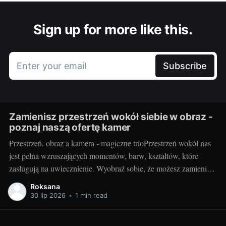
Sign up for more like this.
Enter your email
Subscribe
Zamienisz przestrzeń wokół siebie w obraz -
poznaj naszą ofertę kamer
Przestrzeń, obraz a kamera - magiczne trioPrzestrzeń wokół nas
jest pełna wzruszających momentów, barw, kształtów, które
zasługują na uwiecznienie. Wyobraź sobie, że możesz zamienić
otaczający cię świat w jednym migawki w piękny,
Roksana
niepowtarzalny obraz. Taką możliwość daje ci kamera.
30 lip 2026
•
1 min read
Fotografując, stwarzasz swoje unikalne interpretacje
rzeczywistości, uchwycone na zawsze w jednym