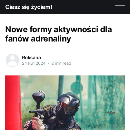
Ciesz się życiem!
Nowe formy aktywności dla
fanów adrenaliny
Roksana
24 kwi 2024
•
2 min read