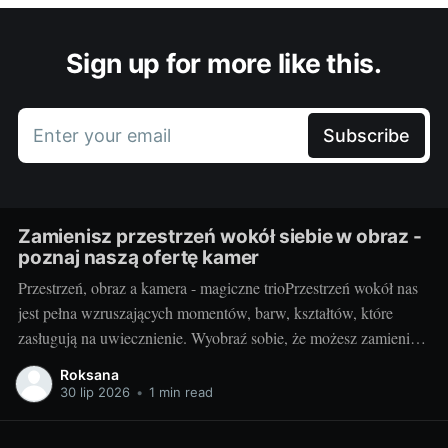
Sign up for more like this.
Enter your email
Subscribe
Zamienisz przestrzeń wokół siebie w obraz -
poznaj naszą ofertę kamer
Przestrzeń, obraz a kamera - magiczne trioPrzestrzeń wokół nas
jest pełna wzruszających momentów, barw, kształtów, które
zasługują na uwiecznienie. Wyobraź sobie, że możesz zamienić
otaczający cię świat w jednym migawki w piękny,
Roksana
niepowtarzalny obraz. Taką możliwość daje ci kamera.
30 lip 2026
•
1 min read
Fotografując, stwarzasz swoje unikalne interpretacje
rzeczywistości, uchwycone na zawsze w jednym