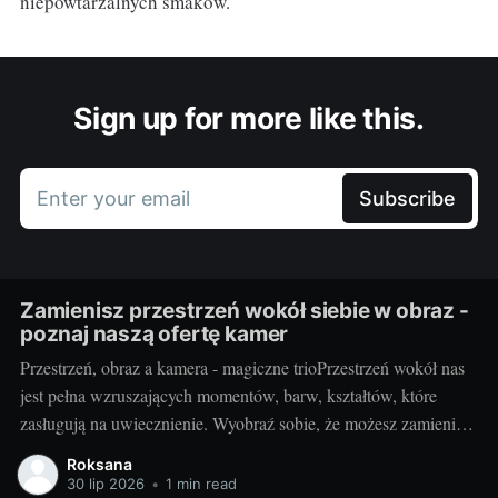
niepowtarzalnych smaków.
Sign up for more like this.
Enter your email
Subscribe
Zamienisz przestrzeń wokół siebie w obraz -
poznaj naszą ofertę kamer
Przestrzeń, obraz a kamera - magiczne trioPrzestrzeń wokół nas
jest pełna wzruszających momentów, barw, kształtów, które
zasługują na uwiecznienie. Wyobraź sobie, że możesz zamienić
otaczający cię świat w jednym migawki w piękny,
Roksana
niepowtarzalny obraz. Taką możliwość daje ci kamera.
30 lip 2026
•
1 min read