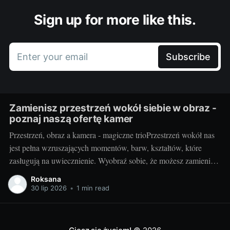
Sign up for more like this.
Enter your email
Subscribe
Zamienisz przestrzeń wokół siebie w obraz -
poznaj naszą ofertę kamer
Przestrzeń, obraz a kamera - magiczne trioPrzestrzeń wokół nas
jest pełna wzruszających momentów, barw, kształtów, które
zasługują na uwiecznienie. Wyobraź sobie, że możesz zamienić
otaczający cię świat w jednym migawki w piękny,
Roksana
niepowtarzalny obraz. Taką możliwość daje ci kamera.
30 lip 2026
•
1 min read
Fotografując, stwarzasz swoje unikalne interpretacje
rzeczywistości, uchwycone na zawsze w jednym