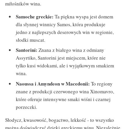
miłośników wina.
Samoche greckie:
Ta piękna wyspa jest domem
dla słynnej winnicy Samos, która produkuje
jedno z najlepszych deserowych win w regionie,
słodki muscat.
Santorini:
Znana z białego wina z odmiany
Assyrtiko, Santorini jest miejscem, które nie
tylko kusi widokami, ale i wyjątkowym smakiem
wina.
Naoussa i Amyndeon w Macedonii:
To regiony
znane z produkcji czerwonego wina Xinomavro,
które oferuje intensywne smaki wiśni i czarnej
porzeczki.
Słodycz, kwasowość, bogactwo, lekkość - to wszystko
można doświadczyć dzięki greckiemu winu. Niezależnie