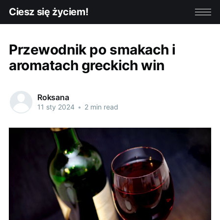
Ciesz się życiem!
Przewodnik po smakach i
aromatach greckich win
Roksana
11 sty 2024
•
2 min read