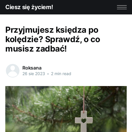
Ciesz się życiem!
Przyjmujesz księdza po
kolędzie? Sprawdź, o co
musisz zadbać!
Roksana
26 sie 2023
•
2 min read