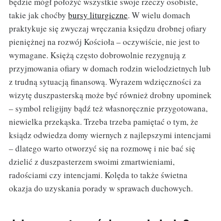
będzie mógł położyć wszystkie swoje rzeczy osobiste,
takie jak choćby
bursy liturgiczne
. W wielu domach
praktykuje się zwyczaj wręczania księdzu drobnej ofiary
pieniężnej na rozwój Kościoła – oczywiście, nie jest to
wymagane. Księżą często dobrowolnie rezygnują z
przyjmowania ofiary w domach rodzin wielodzietnych lub
z trudną sytuacją finansową. Wyrazem wdzięczności za
wizytę duszpasterską może być również drobny upominek
– symbol religijny bądź też własnoręcznie przygotowana,
niewielka przekąska. Trzeba trzeba pamiętać o tym, że
ksiądz odwiedza domy wiernych z najlepszymi intencjami
– dlatego warto otworzyć się na rozmowę i nie bać się
dzielić z duszpasterzem swoimi zmartwieniami,
radościami czy intencjami. Kolęda to także świetna
okazja do uzyskania porady w sprawach duchowych.