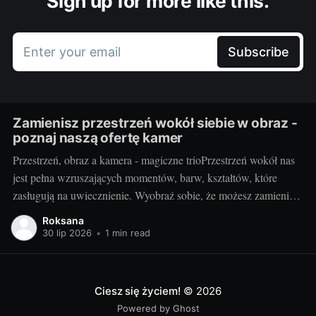
Sign up for more like this.
Enter your email
Subscribe
Zamienisz przestrzeń wokół siebie w obraz -
poznaj naszą ofertę kamer
Przestrzeń, obraz a kamera - magiczne trioPrzestrzeń wokół nas
jest pełna wzruszających momentów, barw, kształtów, które
zasługują na uwiecznienie. Wyobraź sobie, że możesz zamienić
otaczający cię świat w jednym migawki w piękny,
Roksana
niepowtarzalny obraz. Taką możliwość daje ci kamera.
30 lip 2026
•
1 min read
Fotografując, stwarzasz swoje unikalne interpretacje
rzeczywistości, uchwycone na zawsze w jednym
Ciesz się życiem!
© 2026
Powered by Ghost