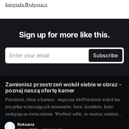
fotografa Bydgoszcz
Sign up for more like this.
Enter your email
Subscribe
Zamienisz przestrzeń wokół siebie w obraz -
poznaj naszą ofertę kamer
Przestrzeń, obraz a kamera - magiczne trioPrzestrzeń wokół nas
jest pełna wzruszających momentów, barw, kształtów, które
zasługują na uwiecznienie. Wyobraź sobie, że możesz zamienić
otaczający cię świat w jednym migawki w piękny,
Roksana
niepowtarzalny obraz. Taką możliwość daje ci kamera.