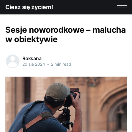
Ciesz się życiem!
Sesje noworodkowe – malucha
w obiektywie
Roksana
20 sie 2024
•
2 min read