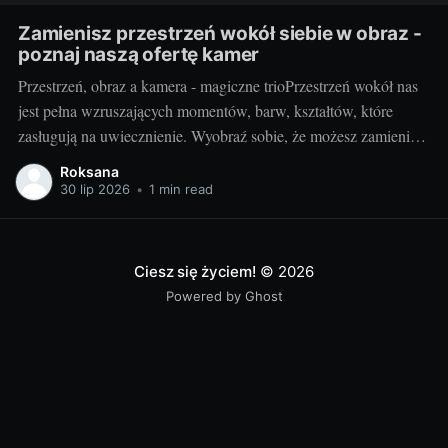
Zamienisz przestrzeń wokół siebie w obraz -
poznaj naszą ofertę kamer
Przestrzeń, obraz a kamera - magiczne trioPrzestrzeń wokół nas
jest pełna wzruszających momentów, barw, kształtów, które
zasługują na uwiecznienie. Wyobraź sobie, że możesz zamienić
otaczający cię świat w jednym migawki w piękny,
Roksana
niepowtarzalny obraz. Taką możliwość daje ci kamera.
30 lip 2026
•
1 min read
Fotografując, stwarzasz swoje unikalne interpretacje
rzeczywistości, uchwycone na zawsze w jednym
Ciesz się życiem!
© 2026
Powered by Ghost