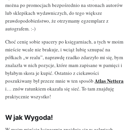
można po promocjach bezpośrednio na stronach autorów
lub sklepikach wydawniczych, do tego większe
prawdopodobieństwo, że otrzymamy egzemplarz z
autografem. :-)
Choć cenię sobie spacery po księgarniach, a tych w moim
mieście wcale nie brakuje, i wciąż lubię sznupać na
półkach „w realu”, naprawdę rzadko zdarzyło mi się, bym
znalazła w nich pozycje, które mam zapisane w pamięci i
byłabym skora je kupić. Ostatnio z ciekawości
Atlas Nettera
poszukiwany był przeze mnie w ten sposób
i… znów ratunkiem okazała się sieć. To tam znajduję
praktycznie wszystko!
W jak Wygoda!
W moim mieście księgarnie znajdują się w galeriach.