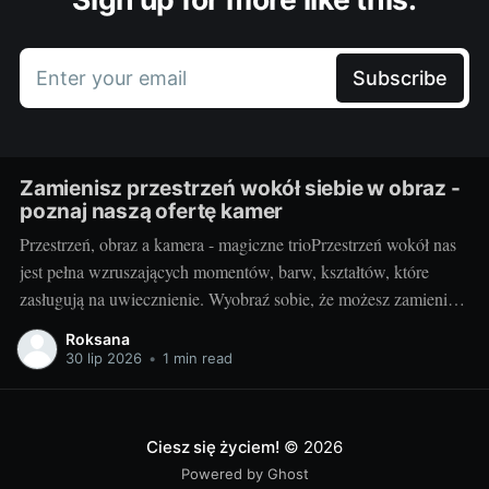
Enter your email
Subscribe
Zamienisz przestrzeń wokół siebie w obraz -
poznaj naszą ofertę kamer
Przestrzeń, obraz a kamera - magiczne trioPrzestrzeń wokół nas
jest pełna wzruszających momentów, barw, kształtów, które
zasługują na uwiecznienie. Wyobraź sobie, że możesz zamienić
otaczający cię świat w jednym migawki w piękny,
Roksana
niepowtarzalny obraz. Taką możliwość daje ci kamera.
30 lip 2026
•
1 min read
Fotografując, stwarzasz swoje unikalne interpretacje
rzeczywistości, uchwycone na zawsze w jednym
Ciesz się życiem!
© 2026
Powered by Ghost